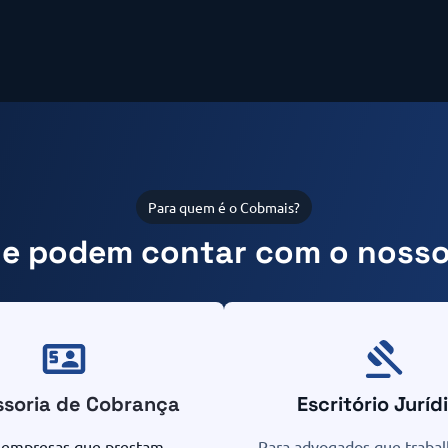
Para quem é o Cobmais?
ue podem contar com o nosso
ssoria de Cobrança
Escritório Juríd
 empresas que prestam
Para advogados que traba