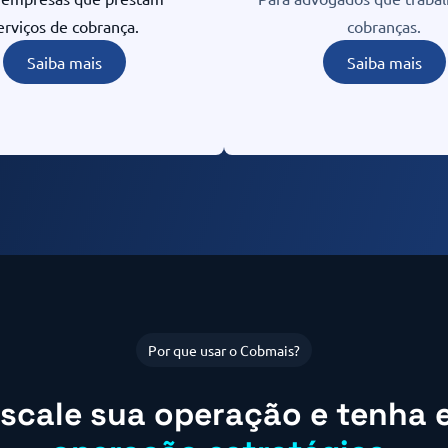
erviços de cobrança.
cobranças.
Saiba mais
Saiba mais
Por que usar o Cobmais?
escale sua operação e tenha