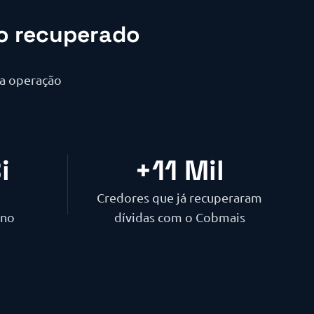
to recuperado
a operação
Bi
+
11
 Mil
Credores que já recuperaram
ano
dívidas com o Cobmais