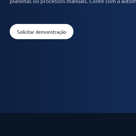
planilhas ou processos manuais. Conte com a autom
Solicitar demonstração