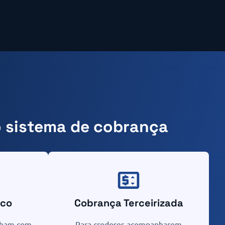
 sistema de cobrança
ico
Cobrança Terceirizada
lham com
Para credores acompanharem