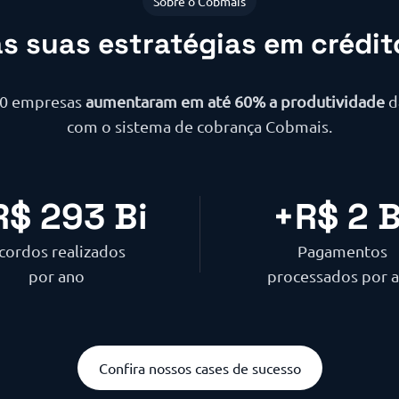
Sobre o Cobmais
s suas estratégias em crédi
00 empresas
aumentaram em até 60% a produtividade
d
com o sistema de cobrança Cobmais.
R$ 
293
 Bi
+R$ 
2
 
cordos realizados
Pagamentos
por ano
processados por 
Confira nossos cases de sucesso