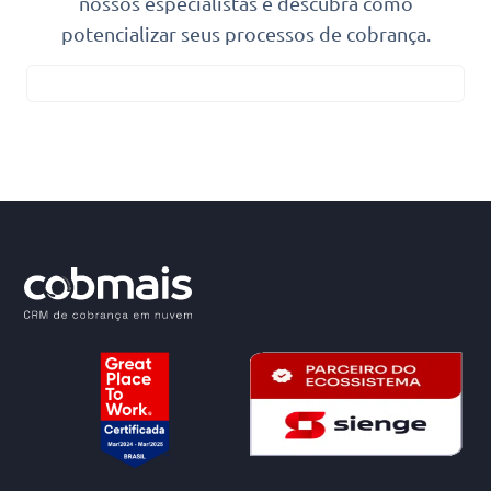
nossos especialistas e descubra como
potencializar seus processos de cobrança.