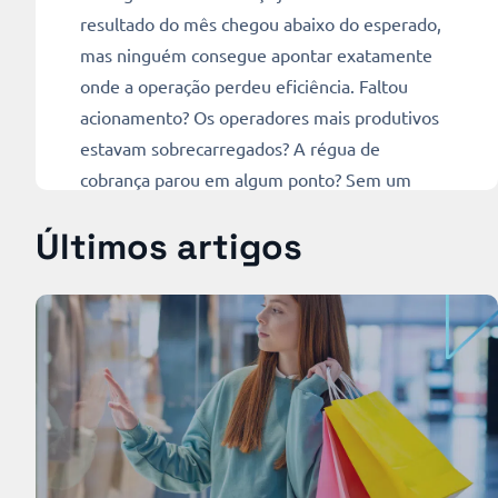
resultado do mês chegou abaixo do esperado,
mas ninguém consegue apontar exatamente
onde a operação perdeu eficiência. Faltou
acionamento? Os operadores mais produtivos
estavam sobrecarregados? A régua de
cobrança parou em algum ponto? Sem um
relatório dinâmico na cobrança que organize
Últimos artigos
esses dados, a resposta vira […]
Ler mais
11 min