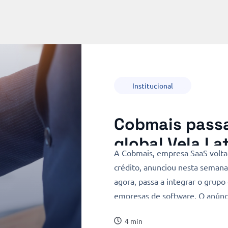
Institucional
Cobmais passa
global Vela L
A Cobmais, empresa SaaS volta
crédito, anunciou nesta semana 
agora, passa a integrar o grup
empresas de software. O anúnci
a empresa, sem alterações na e
4 min