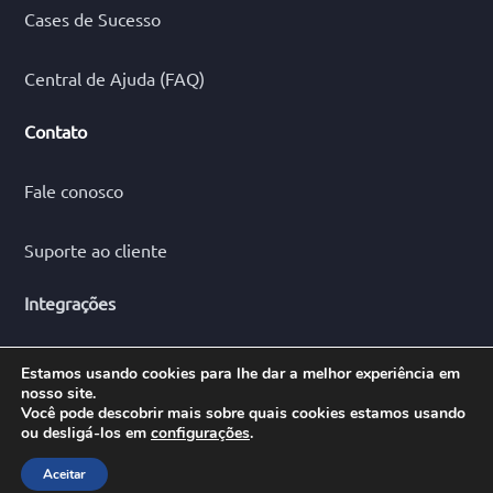
Cases de Sucesso
Central de Ajuda (FAQ)
Contato
Fale conosco
Suporte ao cliente
Integrações
Estamos usando cookies para lhe dar a melhor experiência em
nosso site.
Você pode descobrir mais sobre quais cookies estamos usando
@2024 Cobmais
23.322.556/0001-08
| Todos os direitos
ou desligá-los em
configurações
.
reservados.
Políticas de Privacidade
Lei Geral de Proteção de Dados (LGPD)
Aceitar