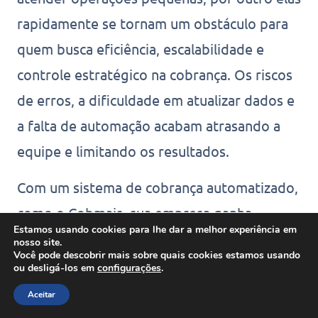
rapidamente se tornam um obstáculo para
quem busca eficiência, escalabilidade e
controle estratégico na cobrança. Os riscos
de erros, a dificuldade em atualizar dados e
a falta de automação acabam atrasando a
equipe e limitando os resultados.
Com um sistema de cobrança automatizado,
como o Cobmais, sua empresa ganha
Estamos usando cookies para lhe dar a melhor experiência em
dashboards e relatórios em tempo real,
nosso site.
Você pode descobrir mais sobre quais cookies estamos usando
automação de tarefas repetitivas,
ou desligá-los em
configurações
.
integrações com ferramentas do mercado e
Aceitar
toda a estrutura necessária para