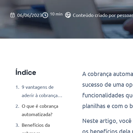
10 min
06/06/2023
Conteúdo criado por pessoa
Índice
A cobrança automat
sucesso de uma ope
9 vantagens de
funcionalidades qu
aderir à cobrança
automatizada
planilhas e com o 
O que é cobrança
automatizada?
Neste artigo, você
Benefícios da
os benefícios dela