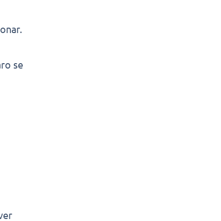
onar.
aro se
ver