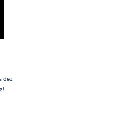
s dez
ra!