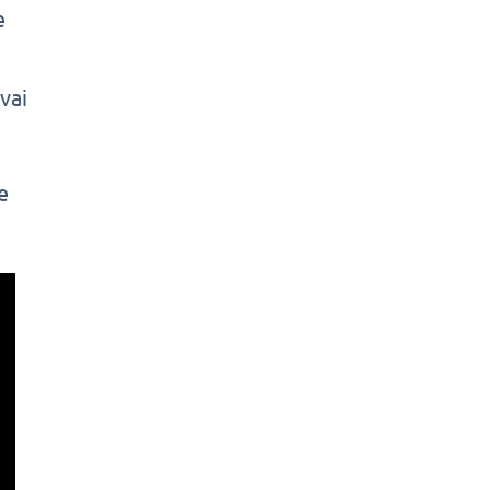
e
vai
e