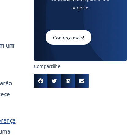
negócio.
Conheça mais!
om um
Compartilhe
farão
tece
rança
 uma