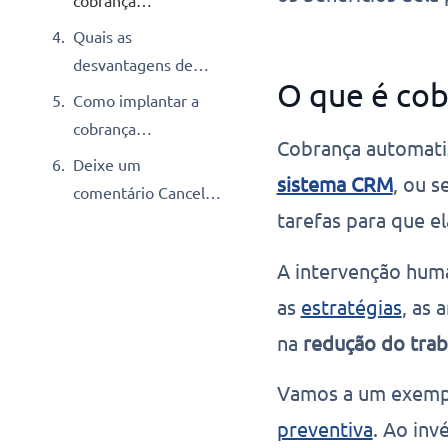
cobrança
automatizada
Quais as
desvantagens de
O que é co
não automatizar?
Como implantar a
cobrança
Cobrança automati
automatizada dentro
Deixe um
sistema CRM
, ou 
da empresa?
comentário Cancelar
tarefas para que 
resposta
A intervenção huma
as
estratégias
, as
na
redução do trab
Vamos a um exempl
preventiva
. Ao in