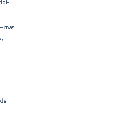
igi-
 — mas
s,
 de