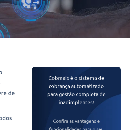
o
Cobmais é o sistema de
e
cobrança automatizado
vre de
para gestão completa de
inadimplentes!
todos
Confira as vantagens e
funcionalidades para o seu