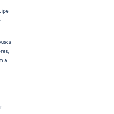
uipe
o
busca
res,
m a
r