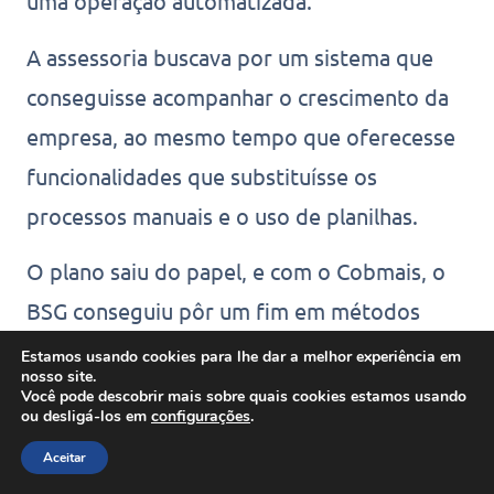
uma operação automatizada.
A assessoria buscava por um sistema que
conseguisse acompanhar o crescimento da
empresa, ao mesmo tempo que oferecesse
funcionalidades que substituísse os
processos manuais e o uso de planilhas.
O plano saiu do papel, e com o Cobmais, o
BSG conseguiu pôr um fim em métodos
tradicionais de trabalho, economizou com
Estamos usando cookies para lhe dar a melhor experiência em
nosso site.
servidores locais, otimizou o tempo da
Você pode descobrir mais sobre quais cookies estamos usando
ou desligá-los em
configurações
.
equipe e conseguiu investir em pagamentos
Aceitar
automatizados com o apoio do
Pix